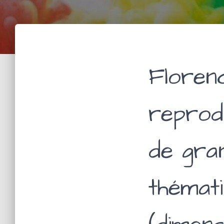
Florenc
reprod
de gra
thémat