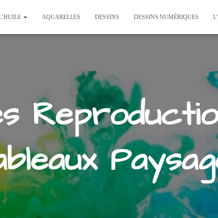
L’HUILE
AQUARELLES
DESSINS
DESSINS NUMÉRIQUES
L
es Reproductio
ableaux Paysag