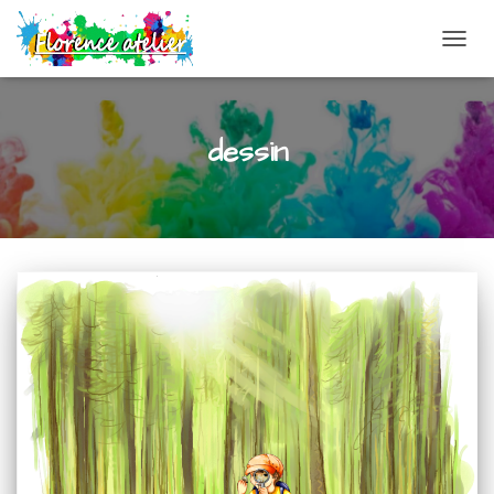
DÉPLI
dessin