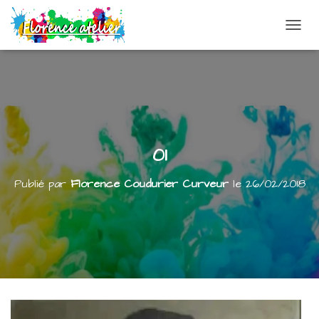
DÉPLI
01
Publié par
Florence Coudurier Curveur
le
26/02/2018