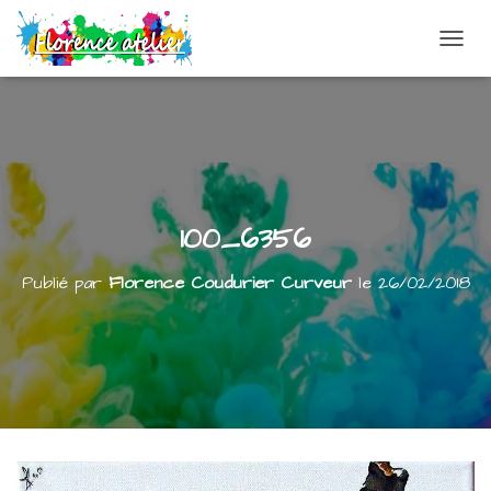
DÉPLI
100_6356
Publié par
Florence Coudurier Curveur
le
26/02/2018