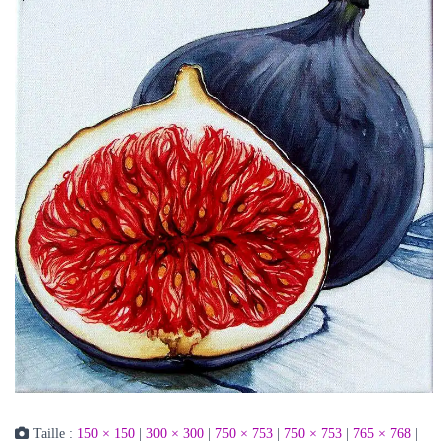
Taille :
150 × 150
|
300 × 300
|
750 × 753
|
750 × 753
|
765 × 768
|