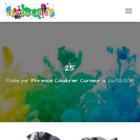
DÉPLI
25
Publié par
Florence Coudurier Curveur
le
26/02/2018