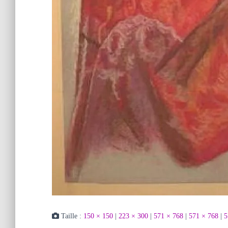
Taille :
150 × 150
|
223 × 300
|
571 × 768
|
571 × 768
|
5