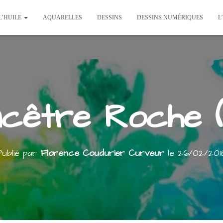
L’HUILE
AQUARELLES
DESSINS
DESSINS NUMÉRIQUES
L
cêtre Roche (
Publié par
Florence Coudurier Curveur
le
26/02/201