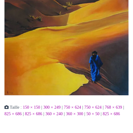
Taille :
150 × 150
|
300 × 249
|
750 × 624
|
750 × 624
|
768 × 639
|
825 × 686
|
825 × 686
|
360 × 240
|
360 × 300
|
50 × 50
|
825 × 686