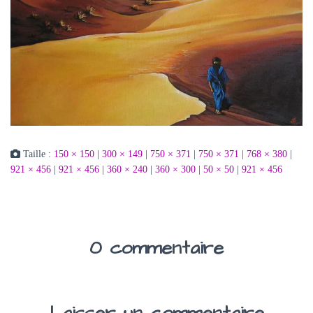
Taille :
150 × 150
|
300 × 149
|
750 × 371
|
750 × 371
|
768 × 380
|
921 × 456
|
921 × 456
|
360 × 240
|
360 × 300
|
50 × 50
|
921 × 456
0 commentaire
Laisser un commentaire