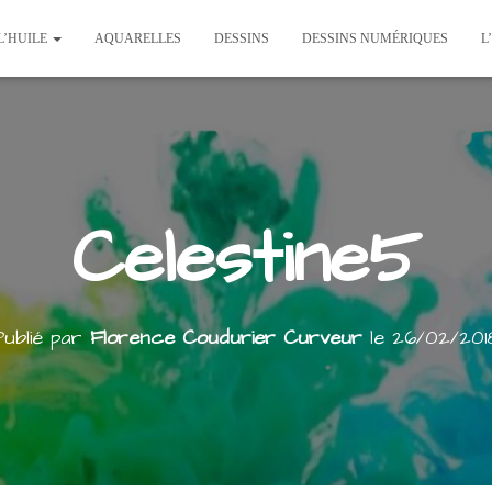
L’HUILE
AQUARELLES
DESSINS
DESSINS NUMÉRIQUES
L
Celestine5
Publié par
Florence Coudurier Curveur
le
26/02/201