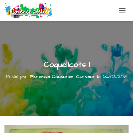
DÉPLI
Coquelicots 1
Publié par
Florence Coudurier Curveur
le
26/02/2018