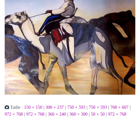
Taille :
150 × 150
|
300 × 237
|
750 × 593
|
750 × 593
|
768 × 607
|
972 × 768
|
972 × 768
|
360 × 240
|
360 × 300
|
50 × 50
|
972 × 768