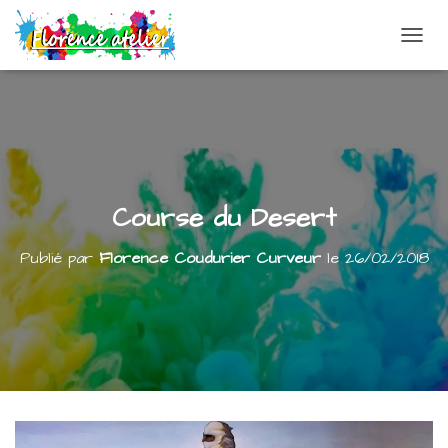
DÉPLI
Course du Desert
Publié par
Florence Coudurier Curveur
le
26/02/2018