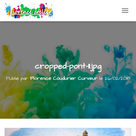
DÉPLI
cropped-pont-11.jpg
Publié par
Florence Coudurier Curveur
le
26/02/2018