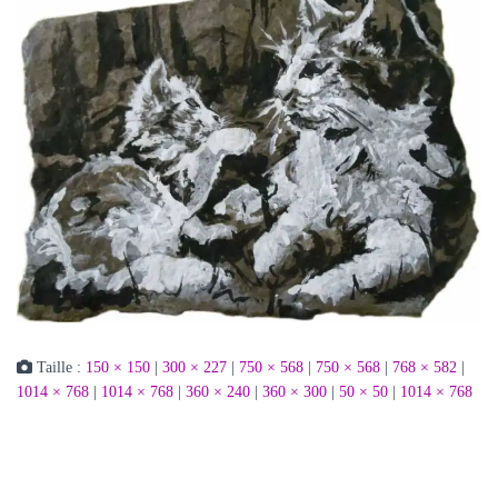
Taille :
150 × 150
|
300 × 227
|
750 × 568
|
750 × 568
|
768 × 582
|
1014 × 768
|
1014 × 768
|
360 × 240
|
360 × 300
|
50 × 50
|
1014 × 768