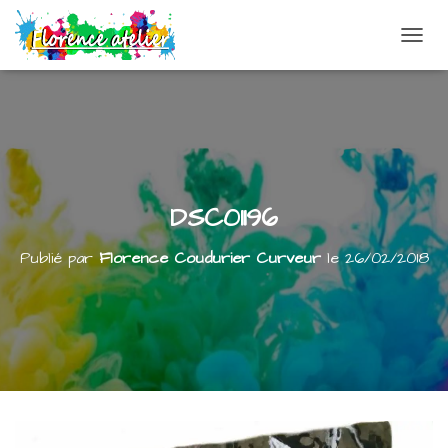
DÉPLI
DSC01196
Publié par
Florence Coudurier Curveur
le
26/02/2018