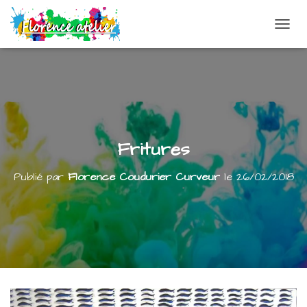
DÉPLI
Fritures
Publié par
Florence Coudurier Curveur
le
26/02/2018