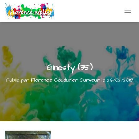
DÉPLI
Ginesty (35)
Publié par
Florence Coudurier Curveur
le
26/02/2018