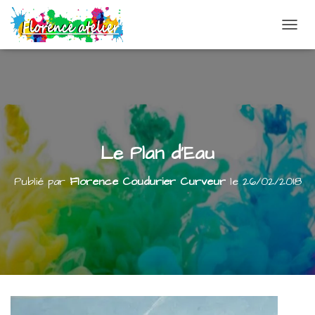
DÉPLI
Le Plan d’Eau
Publié par
Florence Coudurier Curveur
le
26/02/2018