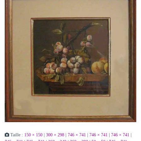
Taille :
150 × 150
|
300 × 298
|
746 × 741
|
746 × 741
|
746 × 741
|