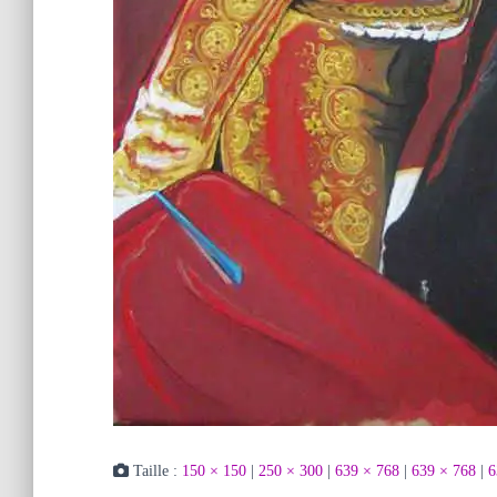
Taille :
150 × 150
|
250 × 300
|
639 × 768
|
639 × 768
|
6