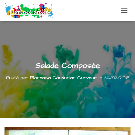
DÉPLI
Salade Composée
Publié par
Florence Coudurier Curveur
le
26/02/2018