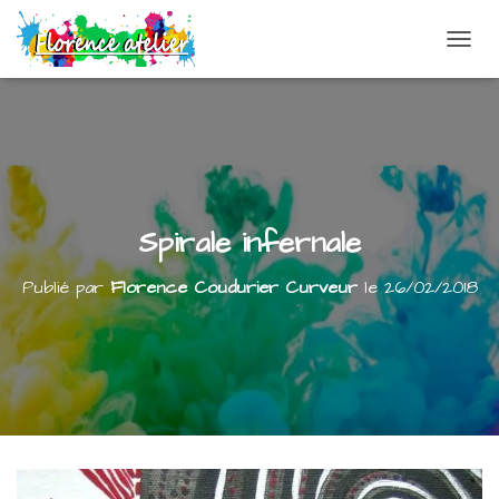
DÉPLI
Spirale infernale
Publié par
Florence Coudurier Curveur
le
26/02/2018