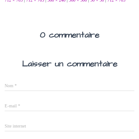
712 × 703
|
712 × 703
|
360 × 240
|
360 × 300
|
50 × 50
|
712 × 703
0 commentaire
Laisser un commentaire
Nom
*
E-mail
*
Site internet