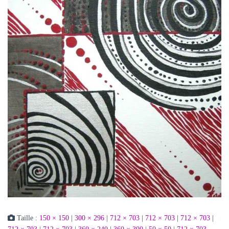
Taille :
150 × 150
|
300 × 296
|
712 × 703
|
712 × 703
|
712 × 703
|